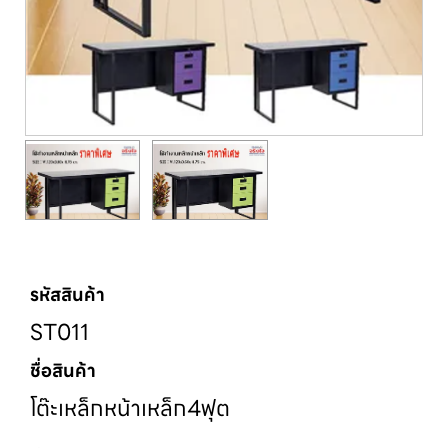
รหัสสินค้า
ST011
ชื่อสินค้า
โต๊ะเหล็กหน้าเหล็ก4ฟุต