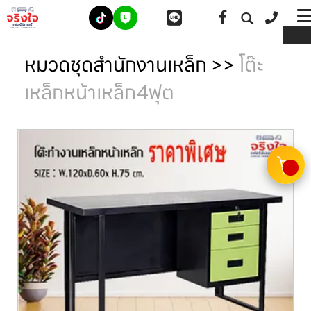
ME
หมวดชุดสำนักงานเหล็ก
>>
โต๊ะ
เหล็กหน้าเหล็ก4ฟุต