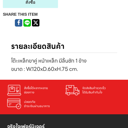
สั่งซื้อ
SHARE THIS ITEM
รายละเอียดสินค้า
โต๊ะเหล็กขาคู่ หน้าเหล็ก มีลิ้นชัก 1 ข้าง
ขนาด : W.120xD.60xH.75 cm.
สั่งซื้อได้หลากหลาย

จัดส่งสินค้ารวดเร็ว

ช่องทาง
ได้รับสินค้าทันใจ
ปลอดภัย

ชำระเงินผ่านธนาคาร
จริงใจเฟอร์นิเจอร์