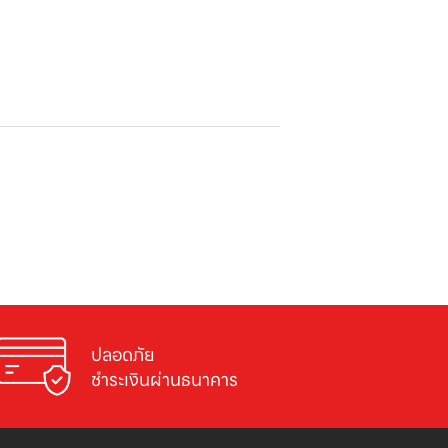
ปลอดภัย

ชำระเงินผ่านธนาคาร