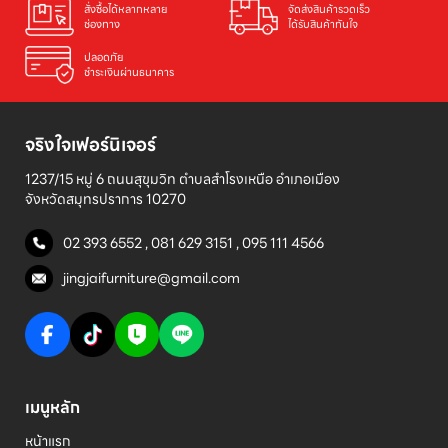
สั่งซื้อได้หลากหลาย

จัดส่งสินค้ารวดเร็ว

ช่องทาง
ได้รับสินค้าทันใจ
ปลอดภัย

ชำระเงินผ่านธนาคาร
จริงใจเฟอร์นิเจอร์
1237/15 หมู่ 6 ถนนสุขุมวิท ตำบลสำโรงเหนือ อำเภอเมือง 

จังหวัดสมุทรปราการ 10270
02 393 6552
,
081 629 3151
,
095 111 4566
jingjaifurniture@gmail.com
เมนูหลัก
หน้าแรก