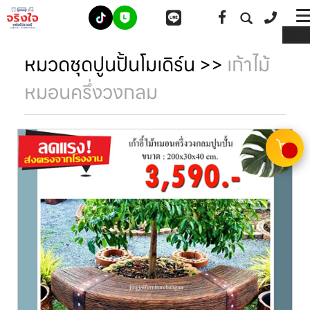
ME
หมวดชุดปูนปั้นโมเดิร์น
>>
เก้าไม้
หมอนครึ่งวงกลม