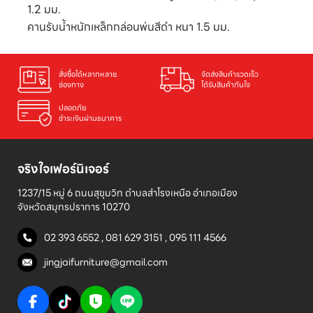
1.2 มม.
คานรับน้ำหนักเหล็กกล่อนพ่นสีดำ หนา 1.5 มม.
สั่งซื้อได้หลากหลาย

จัดส่งสินค้ารวดเร็ว

ช่องทาง
ได้รับสินค้าทันใจ
ปลอดภัย

ชำระเงินผ่านธนาคาร
จริงใจเฟอร์นิเจอร์
1237/15 หมู่ 6 ถนนสุขุมวิท ตำบลสำโรงเหนือ อำเภอเมือง 

จังหวัดสมุทรปราการ 10270
02 393 6552
,
081 629 3151
,
095 111 4566
jingjaifurniture@gmail.com