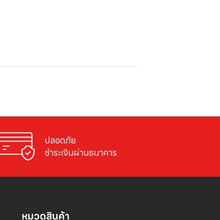
ปลอดภัย

ชำระเงินผ่านธนาคาร
หมวดสินค้า