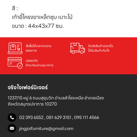
สี :
เก้าอี้โครงขาเหล็กชุบ เบาะไม้
ขนาด : 44x43x77 ซม.
สั่งซื้อได้หลากหลาย

จัดส่งสินค้ารวดเร็ว

ช่องทาง
ได้รับสินค้าทันใจ
ปลอดภัย

ชำระเงินผ่านธนาคาร
จริงใจเฟอร์นิเจอร์
1237/15 หมู่ 6 ถนนสุขุมวิท ตำบลสำโรงเหนือ อำเภอเมือง 

จังหวัดสมุทรปราการ 10270
02 393 6552
,
081 629 3151
,
095 111 4566
jingjaifurniture@gmail.com