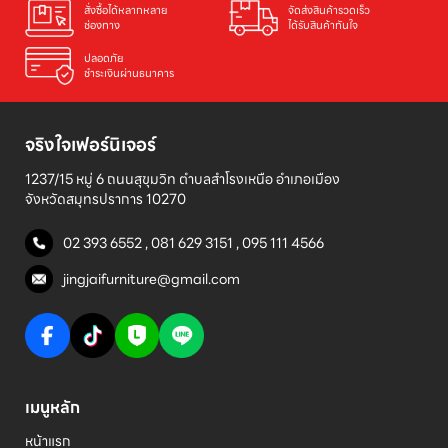
สั่งซื้อได้หลากหลาย

จัดส่งสินค้ารวดเร็ว

ช่องทาง
ได้รับสินค้าทันใจ
ปลอดภัย

ชำระเงินผ่านธนาคาร
จริงใจเฟอร์นิเจอร์
1237/15 หมู่ 6 ถนนสุขุมวิท ตำบลสำโรงเหนือ อำเภอเมือง 

จังหวัดสมุทรปราการ 10270
02 393 6552
,
081 629 3151
,
095 111 4566
jingjaifurniture@gmail.com
เมนูหลัก
หน้าแรก