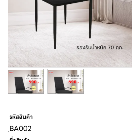
รหัสสินค้า
ฺBA002