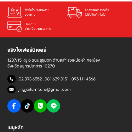
สั่งซื้อได้หลากหลาย

จัดส่งสินค้ารวดเร็ว

ช่องทาง
ได้รับสินค้าทันใจ
ปลอดภัย

ชำระเงินผ่านธนาคาร
จริงใจเฟอร์นิเจอร์
1237/15 หมู่ 6 ถนนสุขุมวิท ตำบลสำโรงเหนือ อำเภอเมือง 

จังหวัดสมุทรปราการ 10270
02 393 6552
,
081 629 3151
,
095 111 4566
jingjaifurniture@gmail.com
เมนูหลัก