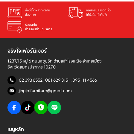
สั่งซื้อได้หลากหลาย

จัดส่งสินค้ารวดเร็ว

ช่องทาง
ได้รับสินค้าทันใจ
ปลอดภัย

ชำระเงินผ่านธนาคาร
จริงใจเฟอร์นิเจอร์
1237/15 หมู่ 6 ถนนสุขุมวิท ตำบลสำโรงเหนือ อำเภอเมือง 

จังหวัดสมุทรปราการ 10270
02 393 6552
,
081 629 3151
,
095 111 4566
jingjaifurniture@gmail.com
เมนูหลัก