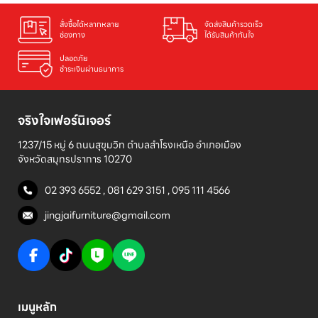
สั่งซื้อได้หลากหลาย

จัดส่งสินค้ารวดเร็ว

ช่องทาง
ได้รับสินค้าทันใจ
ปลอดภัย

ชำระเงินผ่านธนาคาร
จริงใจเฟอร์นิเจอร์
1237/15 หมู่ 6 ถนนสุขุมวิท ตำบลสำโรงเหนือ อำเภอเมือง 

จังหวัดสมุทรปราการ 10270
02 393 6552
,
081 629 3151
,
095 111 4566
jingjaifurniture@gmail.com
เมนูหลัก