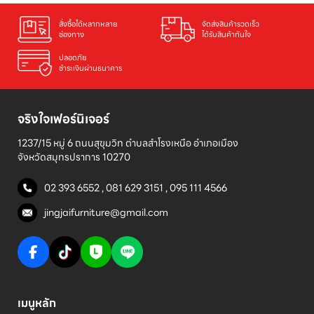
สั่งซื้อได้หลากหลาย

จัดส่งสินค้ารวดเร็ว

ช่องทาง
ได้รับสินค้าทันใจ
ปลอดภัย

ชำระเงินผ่านธนาคาร
จริงใจเฟอร์นิเจอร์
1237/15 หมู่ 6 ถนนสุขุมวิท ตำบลสำโรงเหนือ อำเภอเมือง 

จังหวัดสมุทรปราการ 10270
02 393 6552
,
081 629 3151
,
095 111 4566
jingjaifurniture@gmail.com
เมนูหลัก