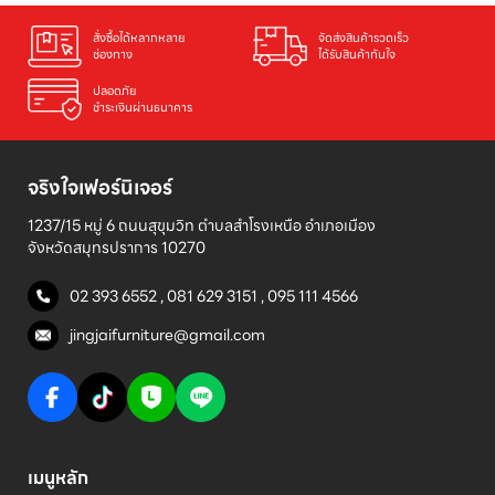
สั่งซื้อได้หลากหลาย

จัดส่งสินค้ารวดเร็ว

ช่องทาง
ได้รับสินค้าทันใจ
ปลอดภัย

ชำระเงินผ่านธนาคาร
จริงใจเฟอร์นิเจอร์
1237/15 หมู่ 6 ถนนสุขุมวิท ตำบลสำโรงเหนือ อำเภอเมือง 

จังหวัดสมุทรปราการ 10270
02 393 6552
,
081 629 3151
,
095 111 4566
jingjaifurniture@gmail.com
เมนูหลัก