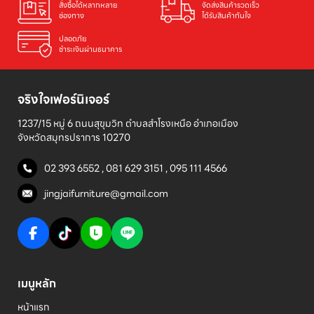
สั่งซื้อได้หลากหลาย

จัดส่งสินค้ารวดเร็ว

ช่องทาง
ได้รับสินค้าทันใจ
ปลอดภัย

ชำระเงินผ่านธนาคาร
จริงใจเฟอร์นิเจอร์
1237/15 หมู่ 6 ถนนสุขุมวิท ตำบลสำโรงเหนือ อำเภอเมือง 

จังหวัดสมุทรปราการ 10270
02 393 6552
,
081 629 3151
,
095 111 4566
jingjaifurniture@gmail.com
เมนูหลัก
หน้าแรก