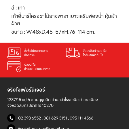
สี : เทา
เก้าอี้บาร์โครงขาไม้ยางพารา เบาะเสริมฟองน้ำ หุ้มผ้า
ฝ้าย
ขนาด : W.48xD.45-57xH.76-114 cm.
สั่งซื้อได้หลากหลาย

จัดส่งสินค้ารวดเร็ว

ช่องทาง
ได้รับสินค้าทันใจ
ปลอดภัย

ชำระเงินผ่านธนาคาร
จริงใจเฟอร์นิเจอร์
1237/15 หมู่ 6 ถนนสุขุมวิท ตำบลสำโรงเหนือ อำเภอเมือง 

จังหวัดสมุทรปราการ 10270
02 393 6552
,
081 629 3151
,
095 111 4566
jingjaifurniture@gmail.com