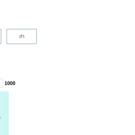
ดำ
1000
อ