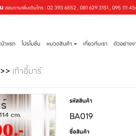
ัน
สอบถามเพิ่มเติมโทร :
02 393 6552
,
081 629 3151
,
095 111 45
หน้าแรก
โปรโมชั่น
หมวดสินค้า
เกี่ยวกับเรา
ตัวอย่าง
>>
เก้าอี้บาร์
รหัสสินค้า
BA019
ชื่อสินค้า