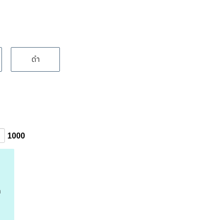
ดำ
1000
อ