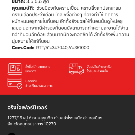
ขนาด:
3.5,5,6 ฟุต
คุณสมบัติ
:
ช่วยป้องกันคราบเปื้อน คราบสิ่งสกปรกสะสม
คราบเลือดประจำเดือน ไคลเหงื่อต่างๆ ที่อาจทำให้เกิดการ
หมักหมมอยู่ภายในที่นอน อีกทั้งยังช่วยให้ที่นอนนั้นดูใหม่อยู่
เสมอ นอกจากนี้ผ้ารองที่นอนยังสามารถทำความสะอาดได้ง่าย
กว่าที่นอนอีกด้วย ส่วนมากมักจะถอดซักได้ อีกทั้งยังเพิ่มความ
นุ่มสบายให้แก่ที่นอน
Com.Code
: RTT/5"=347040,6"=351000
สั่งซื้อได้หลากหลาย

จัดส่งสินค้ารวดเร็ว

ช่องทาง
ได้รับสินค้าทันใจ
ปลอดภัย

ชำระเงินผ่านธนาคาร
จริงใจเฟอร์นิเจอร์
1237/15 หมู่ 6 ถนนสุขุมวิท ตำบลสำโรงเหนือ อำเภอเมือง 

จังหวัดสมุทรปราการ 10270