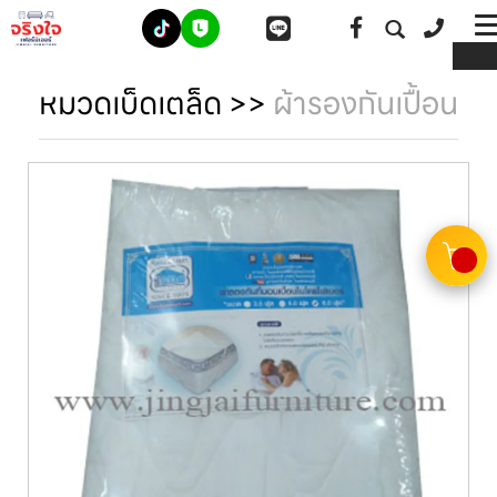
ME
หมวดเบ็ดเตล็ด
>>
ผ้ารองกันเปื้อน