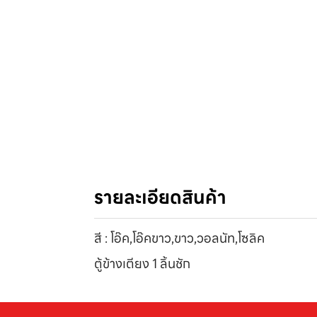
รายละเอียดสินค้า
สี : โอ๊ค,โอ๊คขาว,ขาว,วอลนัท,โซลิค
ตู้ข้างเตียง 1 ลิ้นชัก