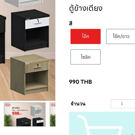
ตู้ข้างเตียง
สี
โอ๊ค
โอ๊ค/ขาว
โซลิค
990
THB
จำนวน