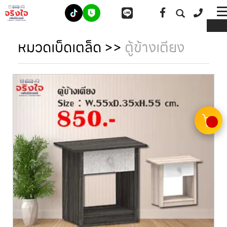
ME
หมวดเบ็ดเตล็ด
>>
ตู้ข้างเตียง