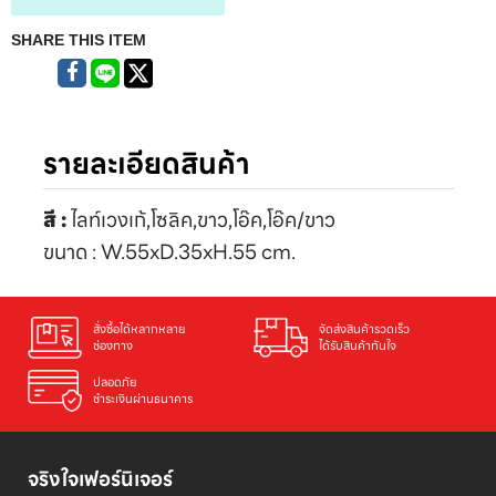
SHARE THIS ITEM
รายละเอียดสินค้า
สี :
ไลท์เวงเก้,โซลิค,ขาว,โอ๊ค,โอ๊ค/ขาว
ขนาด : W.55xD.35xH.55 cm.
สั่งซื้อได้หลากหลาย

จัดส่งสินค้ารวดเร็ว

ช่องทาง
ได้รับสินค้าทันใจ
ปลอดภัย

ชำระเงินผ่านธนาคาร
จริงใจเฟอร์นิเจอร์