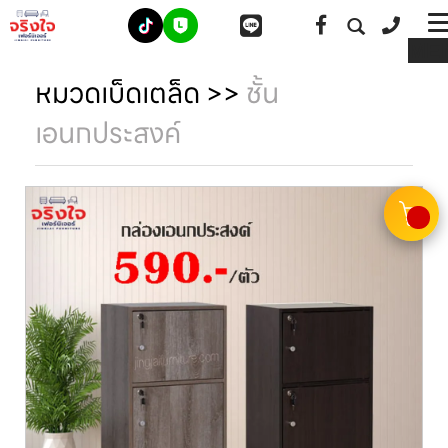
ME
หมวดเบ็ดเตล็ด
>>
ชั้น
เอนกประสงค์