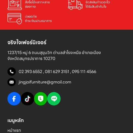
สั่งซื้อได้หลากหลาย

จัดส่งสินค้ารวดเร็ว

ช่องทาง
ได้รับสินค้าทันใจ
ปลอดภัย

ชำระเงินผ่านธนาคาร
จริงใจเฟอร์นิเจอร์
1237/15 หมู่ 6 ถนนสุขุมวิท ตำบลสำโรงเหนือ อำเภอเมือง 

จังหวัดสมุทรปราการ 10270
02 393 6552
,
081 629 3151
,
095 111 4566
jingjaifurniture@gmail.com
เมนูหลัก
หน้าแรก